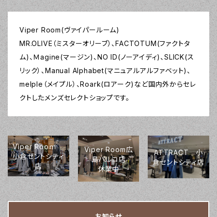
Viper Room(ヴァイパールーム)
MR.OLIVE（ミスターオリーブ）、FACTOTUM(ファクトタ
ム)、Ｍagine(マージン)、NO ID(ノーアイディ)、SLICK(ス
リック）、Manual Alphabet(マニュアルアルファベット)、
melple（メイプル）、Roark(ロアーク)など国内外からセレ
クトしたメンズセレクトショップです。
Viper Rooｍ
Viper Room広
ATTRACT 小
小倉セントシティ
島パルコ店
倉セントシティ店
店
休業中
お知らせ